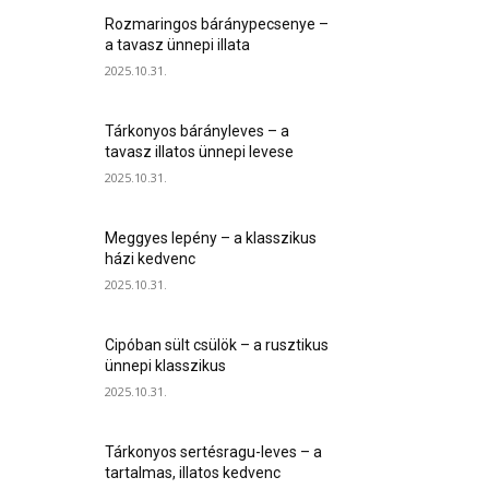
Rozmaringos báránypecsenye –
a tavasz ünnepi illata
2025.10.31.
Tárkonyos bárányleves – a
tavasz illatos ünnepi levese
2025.10.31.
Meggyes lepény – a klasszikus
házi kedvenc
2025.10.31.
Cipóban sült csülök – a rusztikus
ünnepi klasszikus
2025.10.31.
Tárkonyos sertésragu-leves – a
tartalmas, illatos kedvenc