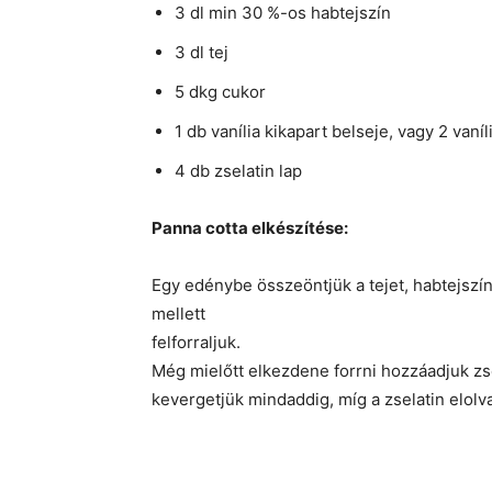
3 dl min 30 %-os habtejszín
3 dl tej
5 dkg cukor
1 db vanília kikapart belseje, vagy 2 vaní
4 db zselatin lap
Panna cotta elkészítése:
Egy edénybe összeöntjük a tejet, habtejszínt
mellett
felforraljuk.
Még mielőtt elkezdene forrni hozzáadjuk zsel
kevergetjük mindaddig, míg a zselatin elolv