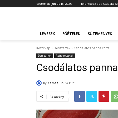
csütörtök, június 18, 2026
Jelentkezz be / Csatlakozz
LEVESEK
FŐÉTELEK
SÜTEMÉNYEK
Kezdőlap
Desszertek
Csodálatos panna cotta
Desszertek
Retro receptek
Csodálatos panna
By
Zamat
2024.11.28.
Részvény