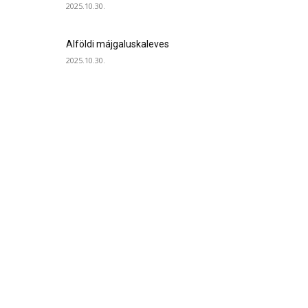
2025.10.30.
Alföldi májgaluskaleves
2025.10.30.