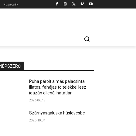
Pogácsák
NÉPSZERŰ
Puha párolt almás palacsinta:
illatos, fahéjas töltelékkel lesz
igazán ellenállhatatlan
2026.06.18.
Szárnyasgaluska húslevesbe
2025.10.31.