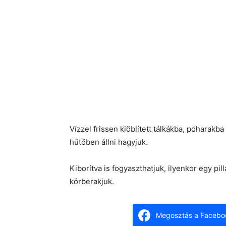
Vízzel frissen kiöblített tálkákba, poharakb
hűtőben állni hagyjuk.
Kiborítva is fogyaszthatjuk, ilyenkor egy pil
körberakjuk.
Megosztás a Facebo