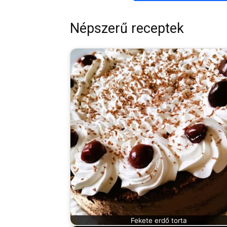
Népszerű receptek
Fekete erdő torta