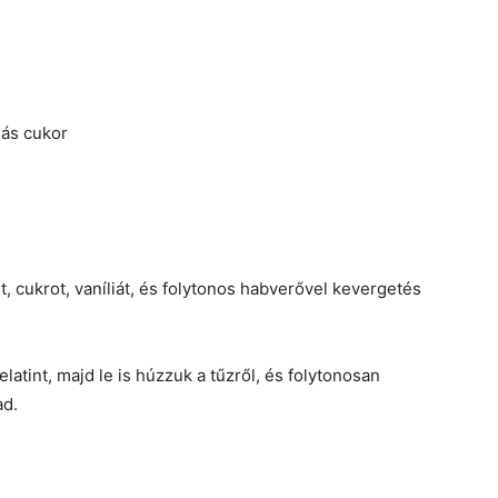
liás cukor
, cukrot, vaníliát, és folytonos habverővel kevergetés
atint, majd le is húzzuk a tűzről, és folytonosan
ad.