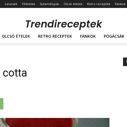
Levesek
Főételek
Sütemények
Olcsó ételek
Retro receptek
Fánkok
Trendireceptek
OLCSÓ ÉTELEK
RETRO RECEPTEK
FÁNKOK
POGÁCSÁK
 cotta