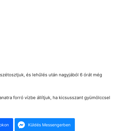
a szétosztjuk, és lehűlés után nagyjából 6 órát még
lanatra forró vízbe állítjuk, ha kicsusszant gyümölccsel
okon
Küldés Messengerben