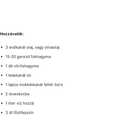
Hozzávalók:
3 evőkanál olaj, vagy olívaolaj
15-20 gerezd fokhagyma
1 db vöröshagyma
1 teáskanál só
1 lapos mokkáskanál fehér bors
2 leveskocka
1 liter víz hozzá
3 dl főzőtejszín