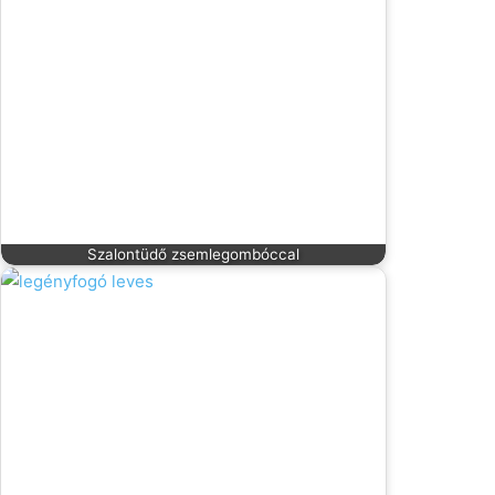
Szalontüdő zsemlegombóccal