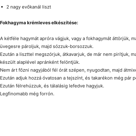
2 nagy evőkanál liszt
Fokhagyma krémleves elkészítése:
A kétféle hagymát apróra vágjuk, vagy a fokhagymát áttörjük, m
üvegesre pároljuk, majd sózzuk-borsozzuk.
Ezután a liszttel megszórjuk, átkavarjuk, de már nem pirítjuk, m
készült alaplével apránként felöntjük.
Nem árt főzni nagyjából fél órát szépen, nyugodtan, majd átmix
Ezután adjuk hozzá óvatosan a tejszínt, és takarékon még pár p
Ezután félrehúzzuk, és tálalásig lefedve hagyjuk.
Legfinomabb még forrón.