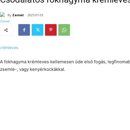
By
Zamat
2025.01.03.
A fokhagyma krémleves kellemesen üde első fogás, legfinomabb
zsemle-, vagy kenyérkockákkal.