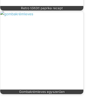
Retro töltött paprika recept
Gombakrémleves egyszerűen