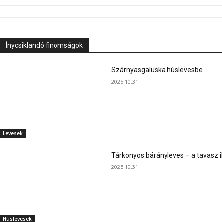
Ínycsiklandó finomságok
Szárnyasgaluska húslevesbe
2025.10.31.
Levesek
Tárkonyos bárányleves – a tavasz i
2025.10.31.
Húslevesek