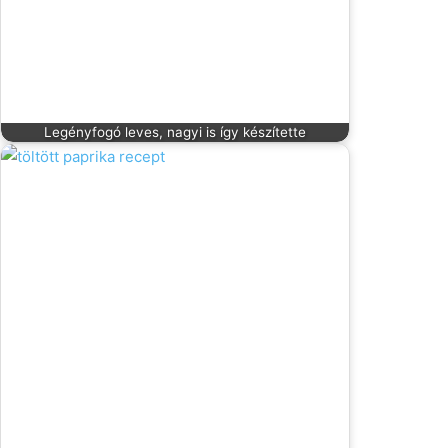
Legényfogó leves, nagyi is így készítette