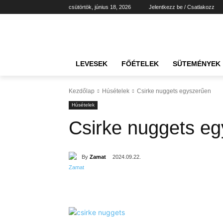
csütörtök, június 18, 2026
Jelentkezz be / Csatlakozz
LEVESEK
FŐÉTELEK
SÜTEMÉNYEK
Kezdőlap
Húsételek
Csirke nuggets egyszerűen
Húsételek
Csirke nuggets e
By
Zamat
2024.09.22.
Részvény