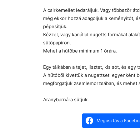
A csirkemellet ledaráljuk. Vagy többször átd
még ekkor hozzá adagoljuk a keményítőt, é
pépesítjük.
Kézzel, vagy kanállal nugetts formákat alakít
sütőpapíron.
Mehet a hűtőbe minimum 1 órára.
Egy tálkában a tejet, lisztet, kis sót, és egy
A hűtőből kivettük a nugettset, egyenként b
megforgatjuk zsemlemorzsában, és mehet a 
Aranybarnára sütjük.
Megosztás a Facebo