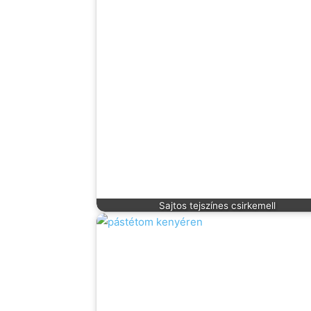
Sajtos tejszínes csirkemell