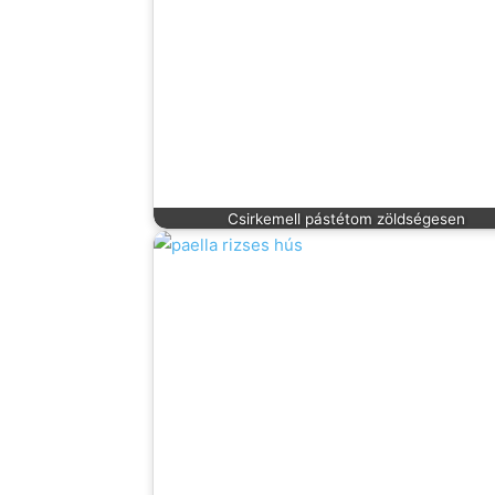
Csirkemell pástétom zöldségesen