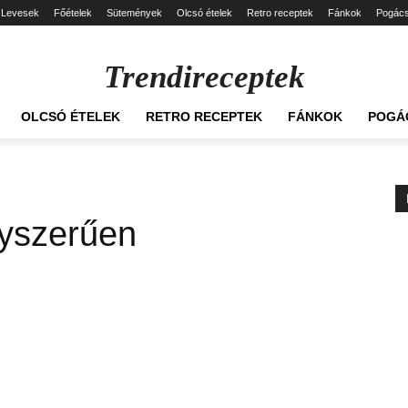
Levesek
Főételek
Sütemények
Olcsó ételek
Retro receptek
Fánkok
Pogác
Trendireceptek
OLCSÓ ÉTELEK
RETRO RECEPTEK
FÁNKOK
POGÁ
gyszerűen