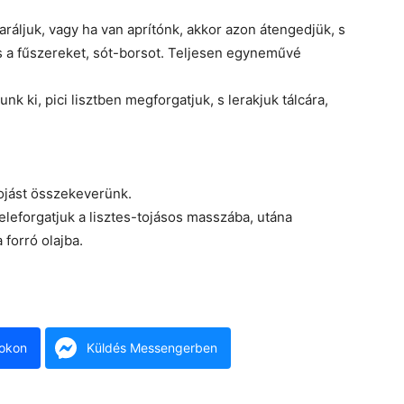
aráljuk, vagy ha van aprítónk, akkor azon átengedjük, s
s a fűszereket, sót-borsot. Teljesen egyneművé
unk ki, pici lisztben megforgatjuk, s lerakjuk tálcára,
 tojást összekeverünk.
eleforgatjuk a lisztes-tojásos masszába, utána
forró olajba.
okon
Küldés Messengerben