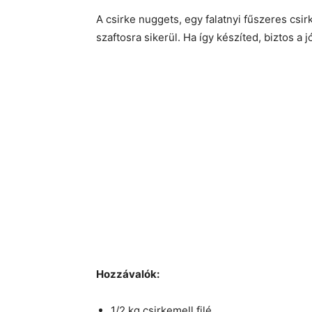
A csirke nuggets, egy falatnyi fűszeres csir
szaftosra sikerül. Ha így készíted, biztos a
Hozzávalók:
1/2 kg csirkemell filé