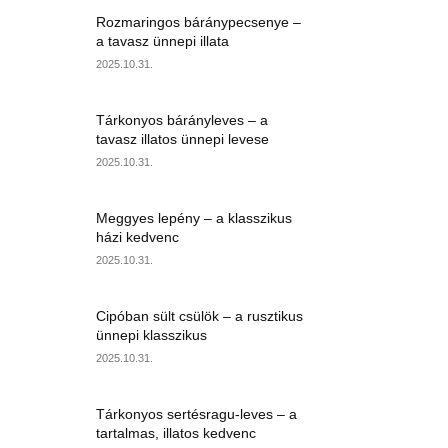
Rozmaringos báránypecsenye –
a tavasz ünnepi illata
2025.10.31.
Tárkonyos bárányleves – a
tavasz illatos ünnepi levese
2025.10.31.
Meggyes lepény – a klasszikus
házi kedvenc
2025.10.31.
Cipóban sült csülök – a rusztikus
ünnepi klasszikus
2025.10.31.
Tárkonyos sertésragu-leves – a
tartalmas, illatos kedvenc