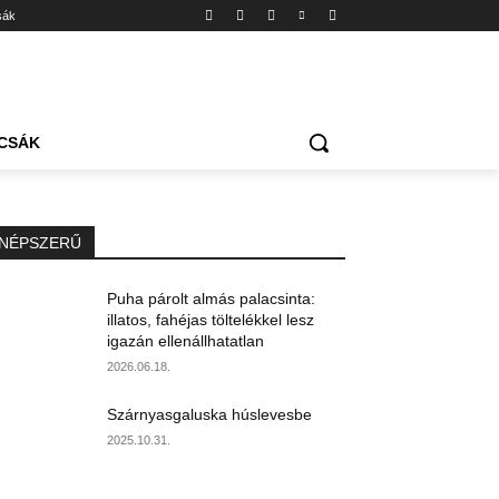
sák
CSÁK
NÉPSZERŰ
Puha párolt almás palacsinta:
illatos, fahéjas töltelékkel lesz
igazán ellenállhatatlan
2026.06.18.
Szárnyasgaluska húslevesbe
2025.10.31.