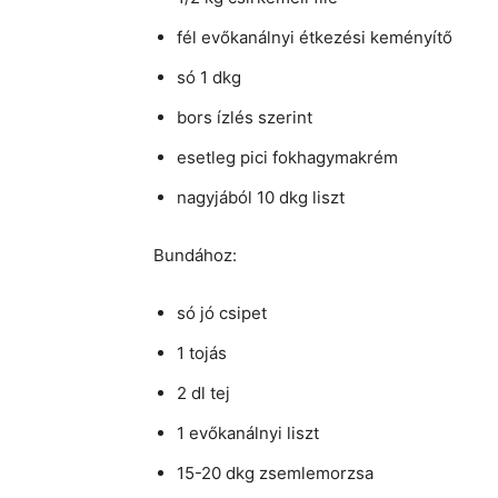
fél evőkanálnyi étkezési keményítő
só 1 dkg
bors ízlés szerint
esetleg pici fokhagymakrém
nagyjából 10 dkg liszt
Bundához:
só jó csipet
1 tojás
2 dl tej
1 evőkanálnyi liszt
15-20 dkg zsemlemorzsa