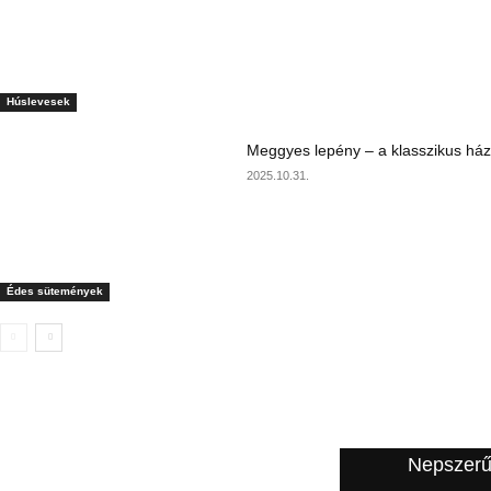
Húslevesek
Meggyes lepény – a klasszikus ház
2025.10.31.
Édes sütemények
A szerkesztő ajánlata
Nepszerű