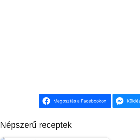
Megosztás a Facebookon
Küldé
Népszerű receptek