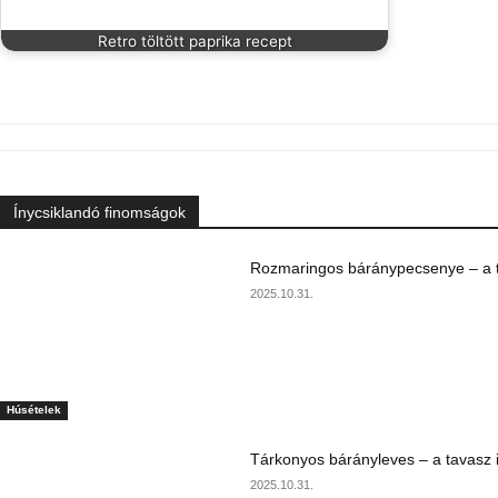
Retro töltött paprika recept
Ínycsiklandó finomságok
Rozmaringos báránypecsenye – a ta
2025.10.31.
Húsételek
Tárkonyos bárányleves – a tavasz i
2025.10.31.