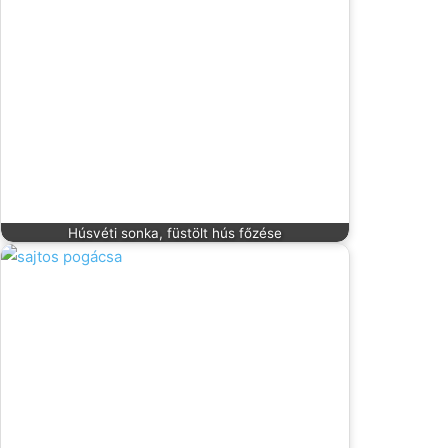
Húsvéti sonka, füstölt hús főzése