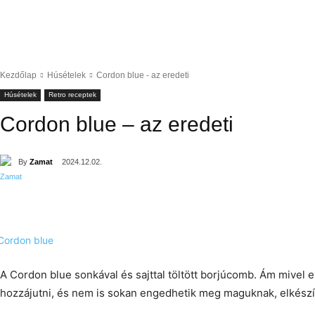
Kezdőlap
Húsételek
Cordon blue - az eredeti
Húsételek
Retro receptek
Cordon blue – az eredeti
By
Zamat
2024.12.02.
A Cordon blue sonkával és sajttal töltött borjúcomb. Ám mivel
hozzájutni, és nem is sokan engedhetik meg maguknak, elkészí