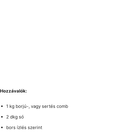
Hozzávalók:
1 kg borjú-, vagy sertés comb
2 dkg só
bors ízlés szerint