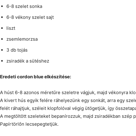
6-8 szelet sonka
6-8 vékony szelet sajt
liszt
zsemlemorzsa
3 db tojás
zsiradék a sütéshez
Eredeti cordon blue elkészítése:
A húst 6-8 azonos méretűre szeletre vágjuk, majd vékonyra klo
A kivert hús egyik felére ráhelyezünk egy sonkát, arra egy szel
felét ráhajtjuk, széleit klopfolóval végig ütögetjük, így összetap
A megtöltött szeleteket bepanírozzuk, majd zsiradékban szép pi
Papírtörlőn lecsepegtetjük.