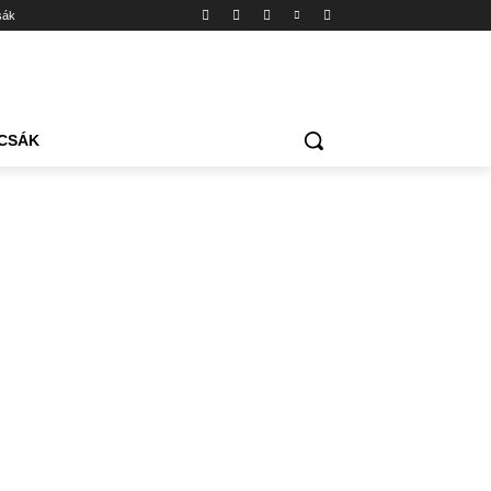
sák
CSÁK