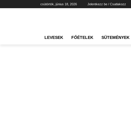
csütörtök, június 18, 2026
Jelentkezz be / Csatlakozz
LEVESEK
FŐÉTELEK
SÜTEMÉNYEK