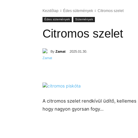
Kezdőlap
Édes sütemények
Citromos szelet
Édes sütemények
Sütemények
Citromos szelet
By
Zamat
2025.01.30.
Részvény
A citromos szelet rendkívül üdítő, kelleme
hogy nagyon gyorsan fogy…