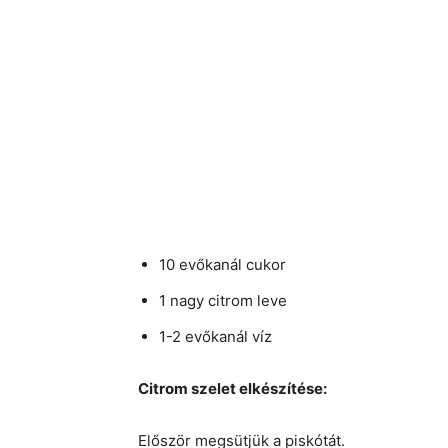
10 evőkanál cukor
1 nagy citrom leve
1-2 evőkanál víz
Citrom szelet elkészítése:
Először megsütjük a piskótát.