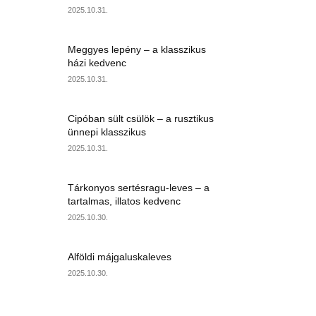
2025.10.31.
Meggyes lepény – a klasszikus
házi kedvenc
2025.10.31.
Cipóban sült csülök – a rusztikus
ünnepi klasszikus
2025.10.31.
Tárkonyos sertésragu-leves – a
tartalmas, illatos kedvenc
2025.10.30.
Alföldi májgaluskaleves
2025.10.30.