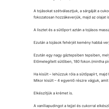
A tojásokat szétválasztjuk, a sárgáját a cukor
fokozatosan hozzákeverjük, majd az olajat i
A lisztet és a sütőport aztán a tojásos mass
Ezután a tojások fehérjét kemény habbá verj
Ezután egy nagy gáztepsiben tepsiben, melye
Előmelegített sütőben, 180 fokon.(mintha p
Ha kisült – lehúzzuk róla a sütőpapírt, majd 
Mikor kisült – 4 egyenlő részre vágjuk, am
Elkészítjük a krémet is.
A vaníliapudingot a tejjel és cukorral elkész