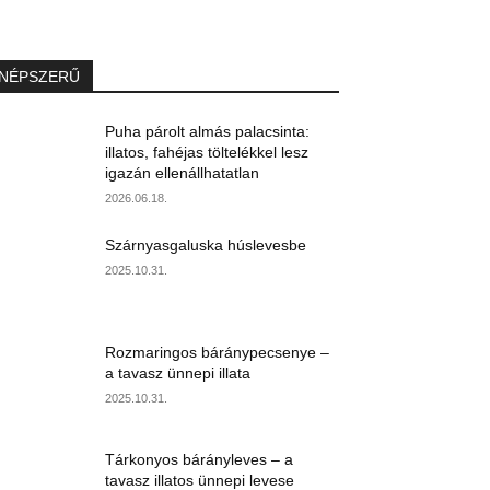
NÉPSZERŰ
Puha párolt almás palacsinta:
illatos, fahéjas töltelékkel lesz
igazán ellenállhatatlan
2026.06.18.
Szárnyasgaluska húslevesbe
2025.10.31.
Rozmaringos báránypecsenye –
a tavasz ünnepi illata
2025.10.31.
Tárkonyos bárányleves – a
tavasz illatos ünnepi levese