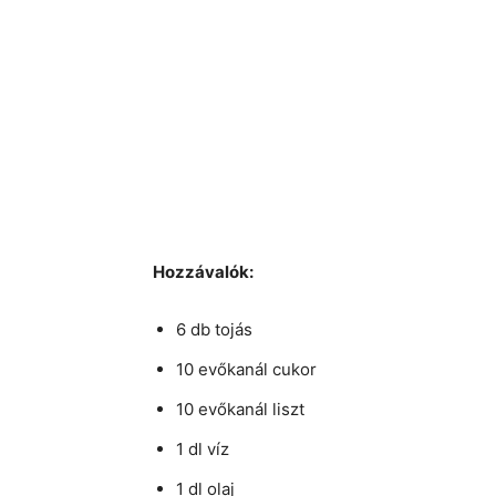
Hozzávalók:
6 db tojás
10 evőkanál cukor
10 evőkanál liszt
1 dl víz
1 dl olaj