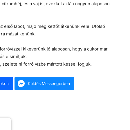
 citromhéj, és a vaj is, ezekkel aztán nagyon alaposan
z első lapot, majd még kettőt átkenünk vele. Utolsó
arra mázat kenünk.
 forróvízzel kikeverünk jó alaposan, hogy a cukor már
és elsimítjuk.
zeletelni forró vízbe mártott késsel fogjuk.
okon
Küldés Messengerben