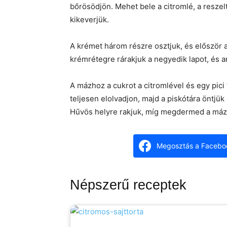
bőrösödjön. Mehet bele a citromlé, a reszelt
kikeverjük.
A krémet három részre osztjuk, és először a
krémrétegre rárakjuk a negyedik lapot, és 
A mázhoz a cukrot a citromlével és egy pici
teljesen elolvadjon, majd a piskótára öntjük 
Hűvös helyre rakjuk, míg megdermed a máz, s
Megosztás a Facebo
Népszerű receptek