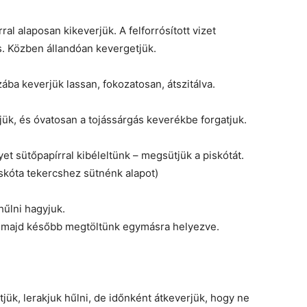
ral alaposan kikeverjük. A felforrósított vizet
s. Közben állandóan kevergetjük.
zába keverjük lassan, fokozatosan, átszitálva.
ük, és óvatosan a tojássárgás keverékbe forgatjuk.
t sütőpapírral kibéleltünk – megsütjük a piskótát.
iskóta tekercshez sütnénk alapot)
hűlni hagyjuk.
it majd később megtöltünk egymásra helyezve.
ítjük, lerakjuk hűlni, de időnként átkeverjük, hogy ne