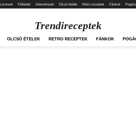
Levesek
Főételek
Sütemények
Olcsó ételek
Retro receptek
Fánkok
Pogác
Trendireceptek
OLCSÓ ÉTELEK
RETRO RECEPTEK
FÁNKOK
POGÁ