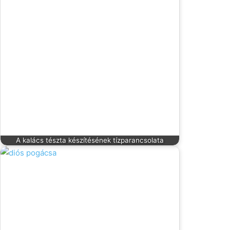
A kalács tészta készítésének tízparancsolata