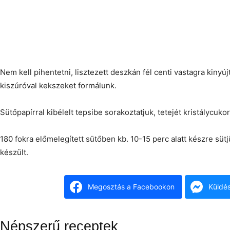
Nem kell pihentetni, lisztezett deszkán fél centi vastagra kiny
kiszúróval kekszeket formálunk.
Sütőpapírral kibélelt tepsibe sorakoztatjuk, tetejét kristálycuko
180 fokra előmelegített sütőben kb. 10-15 perc alatt készre sütjü
készült.
Megosztás a Facebookon
Küldé
Népszerű receptek