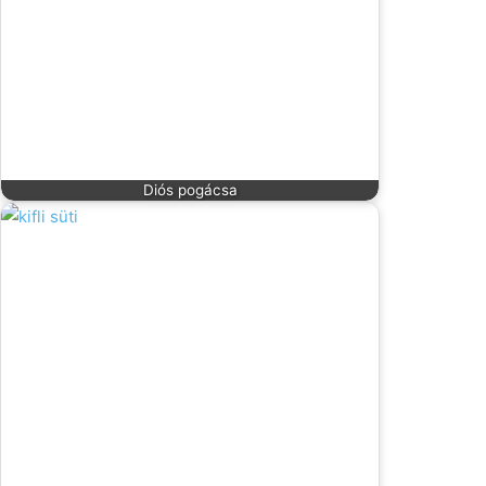
Diós pogácsa