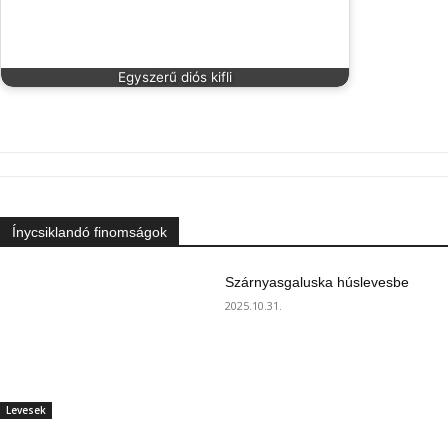
Egyszerű diós kifli
Ínycsiklandó finomságok
Szárnyasgaluska húslevesbe
2025.10.31.
Levesek