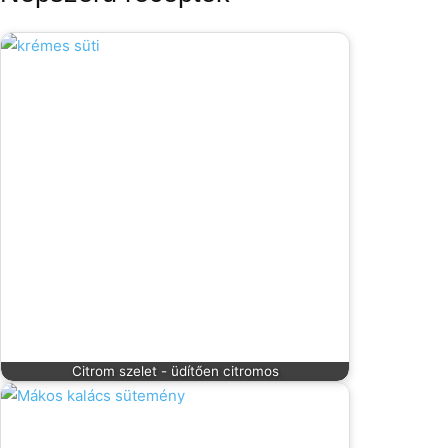
Citrom szelet - üdítően citromos