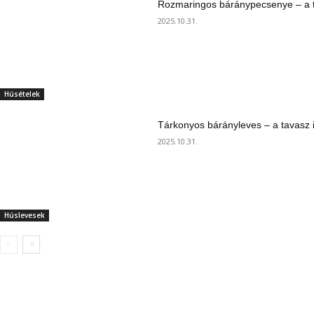
Rozmaringos báránypecsenye – a ta
2025.10.31.
Húsételek
Tárkonyos bárányleves – a tavasz i
2025.10.31.
Húslevesek