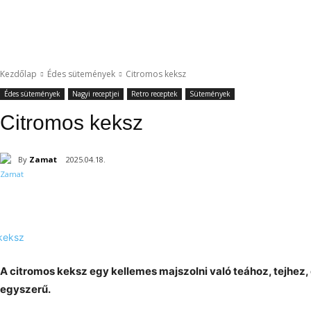
Kezdőlap
Édes sütemények
Citromos keksz
Édes sütemények
Nagyi receptjei
Retro receptek
Sütemények
Citromos keksz
By
Zamat
2025.04.18.
A citromos keksz egy kellemes majszolni való teához, tejhez, e
egyszerű.