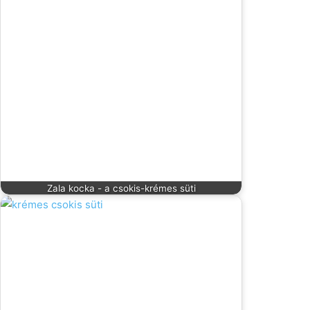
Zala kocka - a csokis-krémes süti