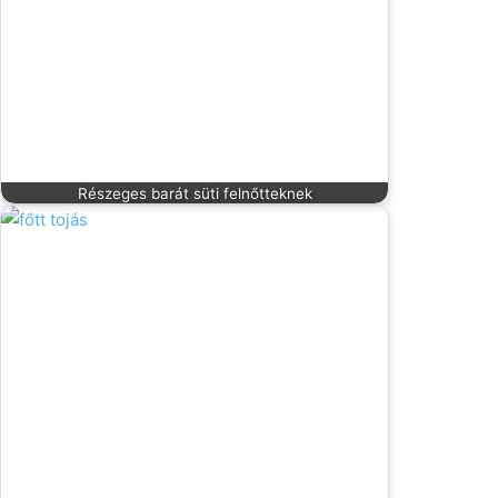
Részeges barát süti felnőtteknek