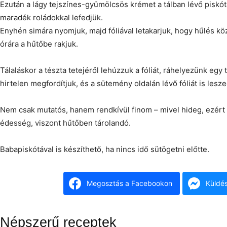
Ezután a lágy tejszínes-gyümölcsös krémet a tálban lévő piskótá
maradék roládokkal lefedjük.
Enyhén simára nyomjuk, majd fóliával letakarjuk, hogy hűlés kö
órára a hűtőbe rakjuk.
Tálaláskor a tészta tetejéről lehúzzuk a fóliát, ráhelyezünk egy 
hirtelen megfordítjuk, és a sütemény oldalán lévő fóliát is lesze
Nem csak mutatós, hanem rendkívül finom – mivel hideg, ezért 
édesség, viszont hűtőben tárolandó.
Babapiskótával is készíthető, ha nincs idő sütögetni előtte.
Megosztás a Facebookon
Küldé
Népszerű receptek