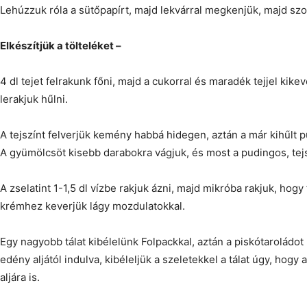
Lehúzzuk róla a sütőpapírt, majd lekvárral megkenjük, majd szoro
Elkészítjük a tölteléket –
4 dl tejet felrakunk főni, majd a cukorral és maradék tejjel kike
lerakjuk hűlni.
A tejszínt felverjük kemény habbá hidegen, aztán a már kihűlt p
A gyümölcsöt kisebb darabokra vágjuk, és most a pudingos, tej
A zselatint 1-1,5 dl vízbe rakjuk ázni, majd mikróba rakjuk, hogy 
krémhez keverjük lágy mozdulatokkal.
Egy nagyobb tálat kibélelünk Folpackkal, aztán a piskótaroládot 
edény aljától indulva, kibéleljük a szeletekkel a tálat úgy, hogy 
aljára is.