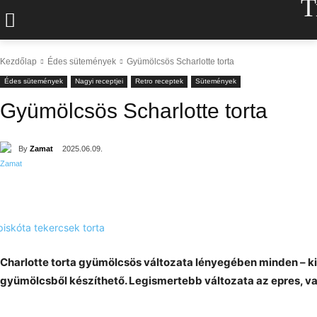
T
Kezdőlap
Édes sütemények
Gyümölcsös Scharlotte torta
Édes sütemények
Nagyi receptjei
Retro receptek
Sütemények
Gyümölcsös Scharlotte torta
By
Zamat
2025.06.09.
Charlotte torta gyümölcsös változata lényegében minden – ki
gyümölcsből készíthető. Legismertebb változata az epres, v