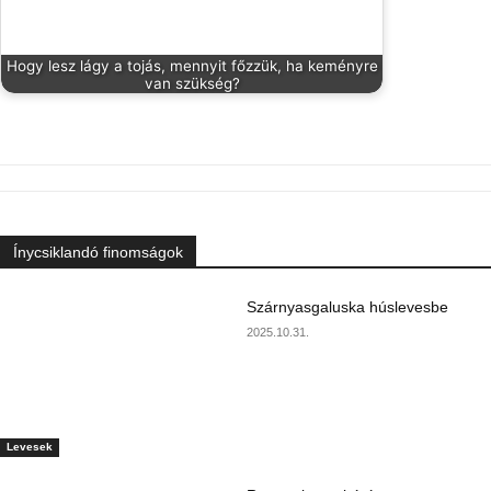
Hogy lesz lágy a tojás, mennyit főzzük, ha keményre
van szükség?
Ínycsiklandó finomságok
Szárnyasgaluska húslevesbe
2025.10.31.
Levesek