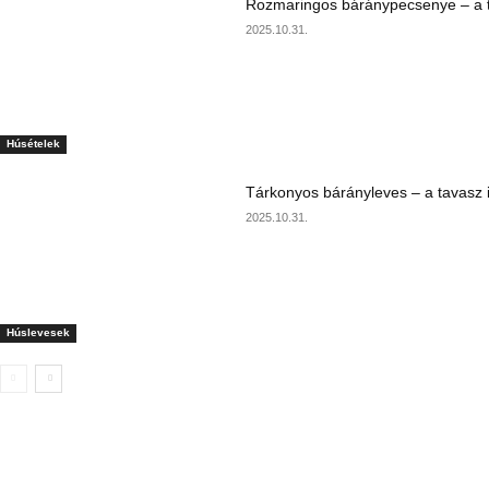
Rozmaringos báránypecsenye – a ta
2025.10.31.
Húsételek
Tárkonyos bárányleves – a tavasz i
2025.10.31.
Húslevesek