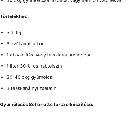
30 dkg gyümölccsel azonos, vagy harmonizáló lekvár
Törtelékhez:
5 dl tej
6 evőkanál cukor
1 db vaníliás, vagy tejszínes pudingpor
1 liter 30 %-os habtejszín
30-40 dkg gyümölcs
3 teáskanálnyi zselatin
Gyümölcsös Scharlotte torta elkészítése: