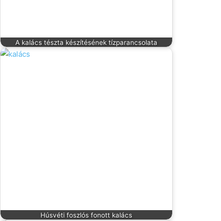
A kalács tészta készítésének tízparancsolata
Húsvéti foszlós fonott kalács