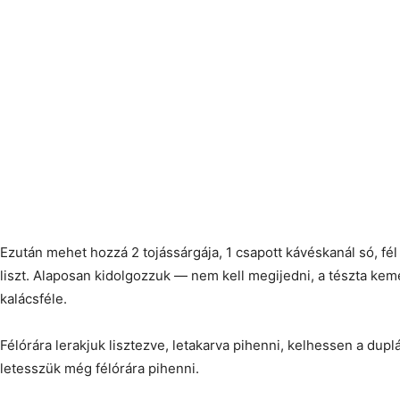
Ezután mehet hozzá 2 tojássárgája, 1 csapott kávéskanál só, fé
liszt. Alaposan kidolgozzuk — nem kell megijedni, a tészta ke
kalácsféle.
Félórára lerakjuk lisztezve, letakarva pihenni, kelhessen a duplá
letesszük még félórára pihenni.