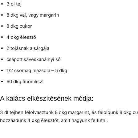
3 dl tej
8 dkg vaj, vagy margarin
8 dkg cukor
4 dkg élesztő
2 tojásnak a sárgája
csapott kávéskanálnyi só
1/2 csomag mazsola – 5 dkg
60 dkg finomliszt
A kalács elkészítésének módja:
3 dl tejben felolvasztunk 8 dkg margarint, és feloldunk 8 dkg cu
hozzáadunk 4 dkg élesztőt, amit hagyunk felfutni.