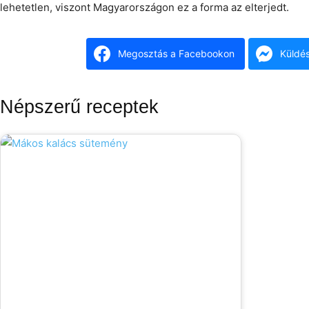
lehetetlen, viszont Magyarországon ez a forma az elterjedt.
Megosztás a Facebookon
Küldé
Népszerű receptek