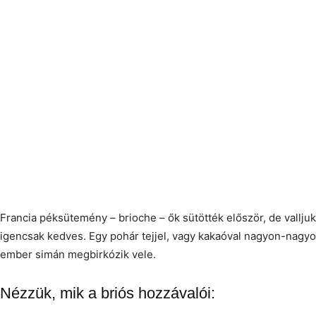
Francia péksütemény – brioche – ők sütötték először, de vallj
igencsak kedves. Egy pohár tejjel, vagy kakaóval nagyon-nagyon
ember simán megbirkózik vele.
Nézzük, mik a briós hozzávalói: