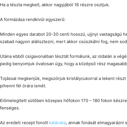
Ha a tészta megkelt, akkor nagyjából 16 részre osztjuk.
A formázása rendkívül egyszerű:
Minden egyes darabot 20-30 centi hosszú, ujjnyi vastagságú h
szabad nagyon alálisztezni, mert akkor csúszkálni fog, nem sod
Utána ebből csigavonalban tésztát formálunk, az oldalán a vég
pedig benyomjuk óvatosan úgy, hogy a középső rész magasabb 
Tojással megkenjük, megszórjuk kristálycukorral a lekent részt –
pihenni fél órára ismét.
Előmelegített sütőben közepes hőfokon 170 – 180 fokon készre sü
fenséges.
Az eredeti recept fonott
kalácska
, annak fonását elmagyarázni 