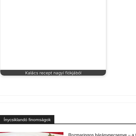
Kalács recept nagyi fiókjából
Ínycsiklandó finomságok
Rozmaringos báránypecsenye – a ta