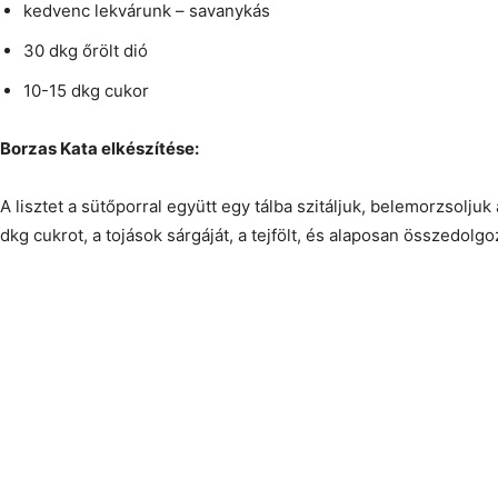
kedvenc lekvárunk – savanykás
30 dkg őrölt dió
10-15 dkg cukor
Borzas Kata elkészítése:
A lisztet a sütőporral együtt egy tálba szitáljuk, belemorzsolju
dkg cukrot, a tojások sárgáját, a tejfölt, és alaposan összedolgo