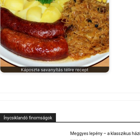
Káposzta savanyítás télire recept
Ínycsiklandó finomságok
Meggyes lepény – a klasszikus ház