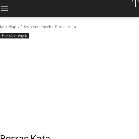
T
Kezdőlap
Édes sütemények
Borzas Kata
Édes sütemények
Borzas Kata