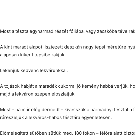
Most a tészta egyharmad részét fóliába, vagy zacskóba téve rak
A kint maradt alapot lisztezett deszkán nagy tepsi méretűre nyúj
alaposan kikent tepsibe rakjuk.
Lekenjük kedvenc lekvárunkkal.
A tojások habját a maradék cukorral jó kemény habbá verjük, hoz
majd a lekváron szépen eloszlatjuk.
Most – ha már elég dermedt – kivesszük a harmadnyi tésztát a 
ráreszeljük a lekváros-habos tésztára egyenletesen.
Előmelegített sütőben sütjük meg, 180 fokon – félóra alatt bizto