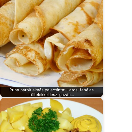
Puha párolt almás palacsinta: illatos, fahéjas
töltelékkel lesz igazán…