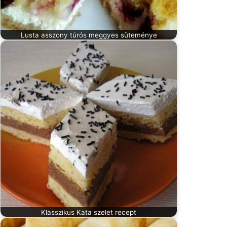
Lusta asszony túrós meggyes süteménye
Klasszikus Kata szelet recept