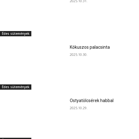
2025.10.31.
Édes sütemények
Kókuszos palacsinta
2025.10.30.
Édes sütemények
Ostyatölcsérek habbal
2025.10.29.