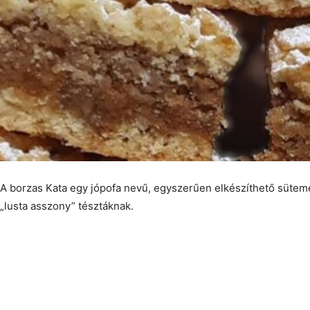
A borzas Kata egy jópofa nevű, egyszerűen elkészíthető sütemé
„lusta asszony” tésztáknak.