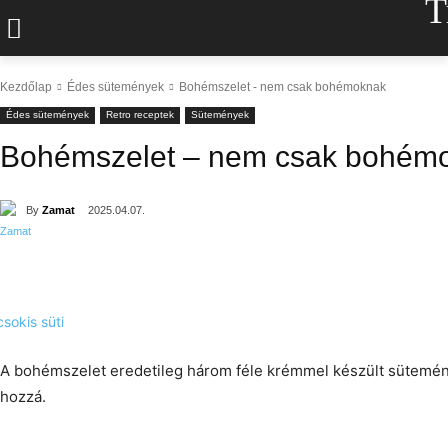
T
Kezdőlap
Édes sütemények
Bohémszelet - nem csak bohémoknak
Édes sütemények
Retro receptek
Sütemények
Bohémszelet – nem csak bohém
By
Zamat
2025.04.07.
A bohémszelet eredetileg három féle krémmel készült sütemény
hozzá.