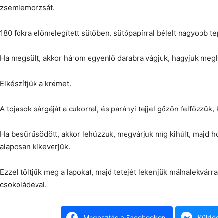
zsemlemorzsát.
180 fokra előmelegített sütőben, sütőpapírral bélelt nagyobb t
Ha megsült, akkor három egyenlő darabra vágjuk, hagyjuk megh
Elkészítjük a krémet.
A tojások sárgáját a cukorral, és parányi tejjel gőzön felfőzzük,
Ha besűrűsödött, akkor lehúzzuk, megvárjuk míg kihűlt, majd hoz
alaposan kikeverjük.
Ezzel töltjük meg a lapokat, majd tetejét lekenjük málnalekvárra
csokoládéval.
Megosztás a Facebookon
Küldé