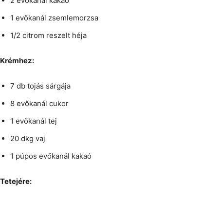
2 evőkanál kakaó
1 evőkanál zsemlemorzsa
1/2 citrom reszelt héja
Krémhez:
7 db tojás sárgája
8 evőkanál cukor
1 evőkanál tej
20 dkg vaj
1 púpos evőkanál kakaó
Tetejére: