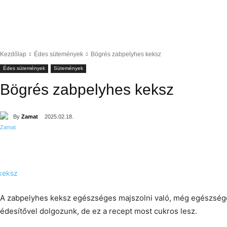
Kezdőlap
Édes sütemények
Bögrés zabpelyhes keksz
Édes sütemények
Sütemények
Bögrés zabpelyhes keksz
By
Zamat
2025.02.18.
A zabpelyhes keksz egészséges majszolni való, még egészsége
édesítővel dolgozunk, de ez a recept most cukros lesz.