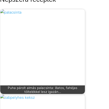
Puha párolt almás palacsinta: illatos, fahéjas
töltelékkel lesz igazán…