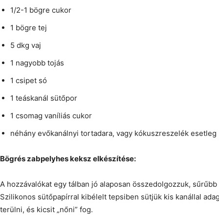
1/2-1 bögre cukor
1 bögre tej
5 dkg vaj
1 nagyobb tojás
1 csipet só
1 teáskanál sütőpor
1 csomag vaníliás cukor
néhány evőkanálnyi tortadara, vagy kókuszreszelék esetleg
Bögrés zabpelyhes keksz elkészítése:
A hozzávalókat egy tálban jó alaposan összedolgozzuk, sűrűbb l
Szilikonos sütőpapírral kibélelt tepsiben sütjük kis kanállal ada
terülni, és kicsit „nőni” fog.