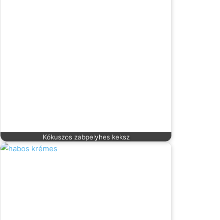
Kókuszos zabpelyhes keksz