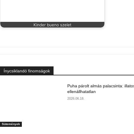
Kinder bueno szelet
Ínycsiklandó finomságok
Puha párolt almás palacsinta: illato
ellenállhatatlan
2026.06.18.
Sütemények