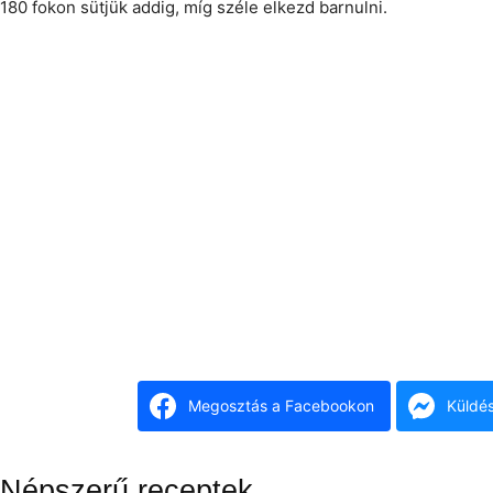
180 fokon sütjük addig, míg széle elkezd barnulni.
Megosztás a Facebookon
Küldé
Népszerű receptek