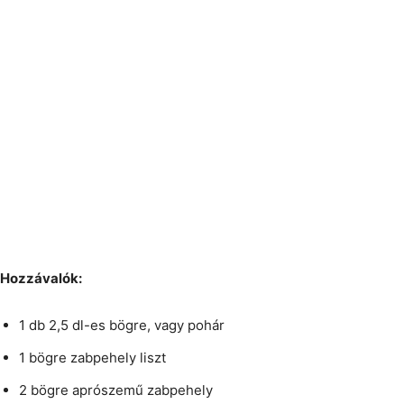
Hozzávalók:
1 db 2,5 dl-es bögre, vagy pohár
1 bögre zabpehely liszt
2 bögre aprószemű zabpehely