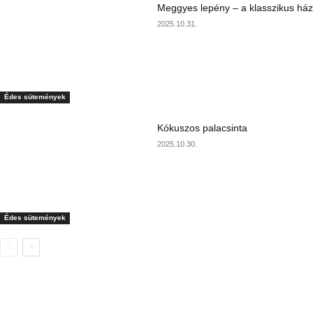
Meggyes lepény – a klasszikus ház
2025.10.31.
Édes sütemények
Kókuszos palacsinta
2025.10.30.
Édes sütemények