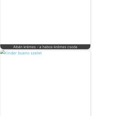
Albán krémes - a habos-krémes csoda