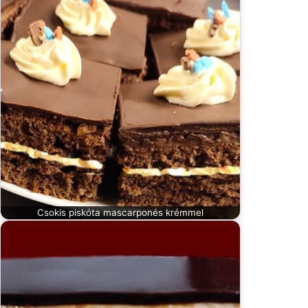
Csokis piskóta mascarponés krémmel