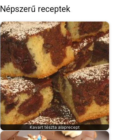
Népszerű receptek
Kavart tészta alaprecept