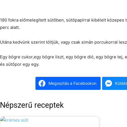
180 fokra előmelegített sütőben, sütőpapírral kibélelt közepes
perc alatt.
Utána kedvünk szerint töltjük, vagy csak simán porcukorral lesz
Egy bögre cukor,egy bögre liszt, egy bögre dió, egy bögre tej, eg
és sütőpor egy egy.
Megosztás a Facebookon
Küldé
Népszerű receptek