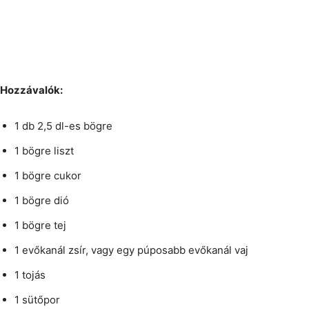
Hozzávalók:
1 db 2,5 dl-es bögre
1 bögre liszt
1 bögre cukor
1 bögre dió
1 bögre tej
1 evőkanál zsír, vagy egy púposabb evőkanál vaj
1 tojás
1 sütőpor