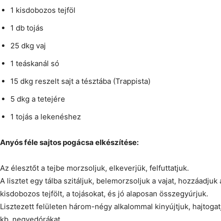
1 kisdobozos tejföl
1 db tojás
25 dkg vaj
1 teáskanál só
15 dkg reszelt sajt a tésztába (Trappista)
5 dkg a tetejére
1 tojás a lekenéshez
Anyós féle sajtos pogácsa elkészítése:
Az élesztőt a tejbe morzsoljuk, elkeverjük, felfuttatjuk.
A lisztet egy tálba szitáljuk, belemorzsoljuk a vajat, hozzáadjuk a
kisdobozos tejfölt, a tojásokat, és jó alaposan összegyúrjuk.
Lisztezett felületen három-négy alkalommal kinyújtjuk, hajtogat
kb. negyedórákat.