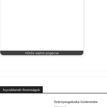
Hűtős-sajtos pogácsa
Ínycsiklandó finomságok
Szárnyasgaluska húslevesbe