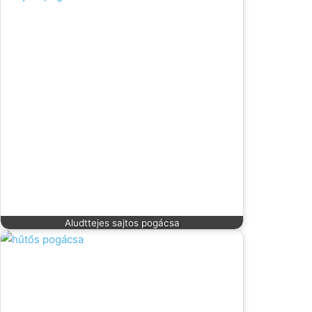
Aludttejes sajtos pogácsa