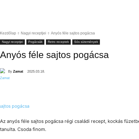
Kezdőlap
Nagyi receptjei
Anyós féle sajtos pogácsa
Nagyi receptjei
Pogácsák
Retro receptek
Sós sütemények
Anyós féle sajtos pogácsa
By
Zamat
2025.03.18.
Az anyós féle sajtos pogácsa régi családi recept, kockás füzetbe
tanulta. Csoda finom.