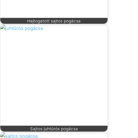
Hajtogatott sajtos pogácsa
Sajtos juhtúrós pogácsa