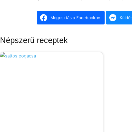
Megosztás a Facebookon
Küldé
Népszerű receptek