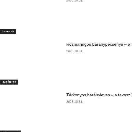
2025.10.31.
Levesek
Rozmaringos báránypecsenye – a ta
2025.10.31.
Húsételek
Tárkonyos bárányleves – a tavasz i
2025.10.31.