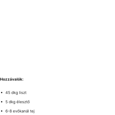
Hozzávalók:
45 dkg liszt
5 dkg élesztő
6-8 evőkanál tej