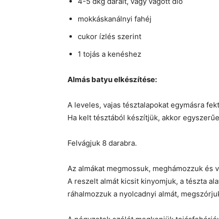
4-5 dkg darált, vagy vágott dió
mokkáskanálnyi fahéj
cukor ízlés szerint
1 tojás a kenéshez
Almás batyu elkészítése:
A leveles, vajas tésztalapokat egymásra fekt
Ha kelt tésztából készítjük, akkor egyszerűe
Felvágjuk 8 darabra.
Az almákat megmossuk, meghámozzuk és vag
A reszelt almát kicsit kinyomjuk, a tészta a
ráhalmozzuk a nyolcadnyi almát, megszórjuk