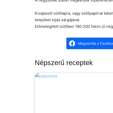
A négyzetek szélét megkenjük tojásfehérjév
Kivajazott sütőlapra, vagy sütőpapírral bél
tetejüket tojás sárgájával.
Előmelegített sütőben 180-200 fokon jó negy
Megosztás a Facebo
Népszerű receptek