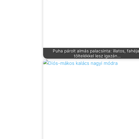
Puha párolt almás palacsinta: illatos, fahéj
töltelékkel lesz igazán…