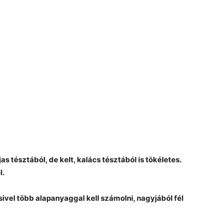
s tésztából, de kelt, kalács tésztából is tökéletes.
l.
sivel több alapanyaggal kell számolni, nagyjából fél