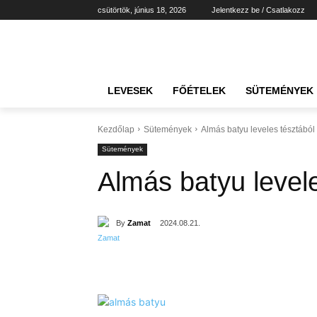
csütörtök, június 18, 2026
Jelentkezz be / Csatlakozz
LEVESEK
FŐÉTELEK
SÜTEMÉNYEK
Kezdőlap
Sütemények
Almás batyu leveles tésztából
Sütemények
Almás batyu level
By
Zamat
2024.08.21.
Részvény