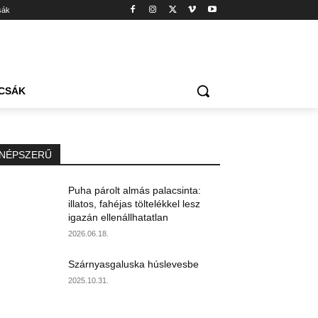
sák
CSÁK
NÉPSZERŰ
Puha párolt almás palacsinta:
illatos, fahéjas töltelékkel lesz
igazán ellenállhatatlan
2026.06.18.
Szárnyasgaluska húslevesbe
2025.10.31.