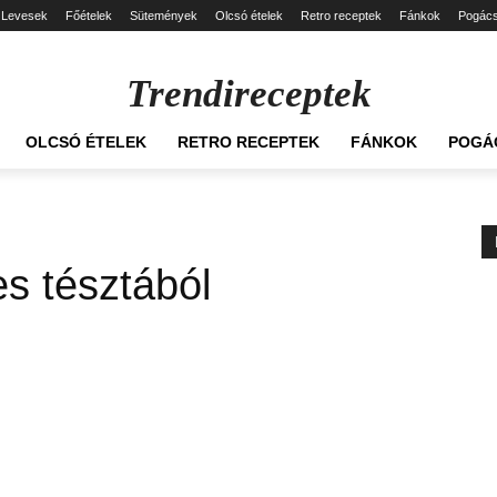
Levesek
Főételek
Sütemények
Olcsó ételek
Retro receptek
Fánkok
Pogác
Trendireceptek
OLCSÓ ÉTELEK
RETRO RECEPTEK
FÁNKOK
POGÁ
es tésztából