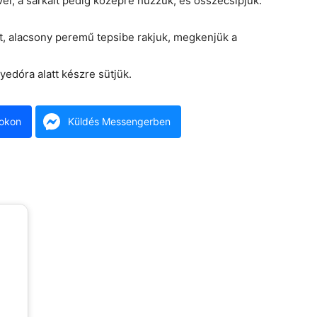
el, a sarkait pedig középre húzzuk, és összecsípjük.
elt, alacsony peremű tepsibe rakjuk, megkenjük a
edóra alatt készre sütjük.
okon
Küldés Messengerben