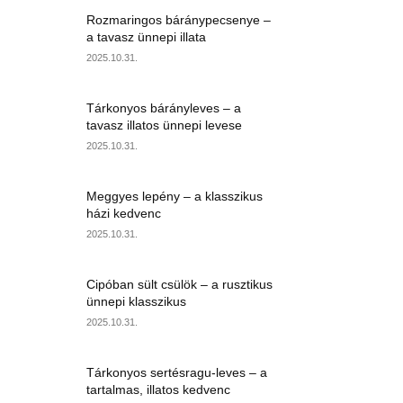
Rozmaringos báránypecsenye –
a tavasz ünnepi illata
2025.10.31.
Tárkonyos bárányleves – a
tavasz illatos ünnepi levese
2025.10.31.
Meggyes lepény – a klasszikus
házi kedvenc
2025.10.31.
Cipóban sült csülök – a rusztikus
ünnepi klasszikus
2025.10.31.
Tárkonyos sertésragu-leves – a
tartalmas, illatos kedvenc