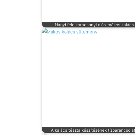
Nagyi féle karácsonyi diós-mákos kalács
A kalács tészta készítésének tízparancsola