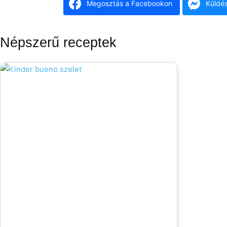
Megosztás a Facebookon
Küldé
Népszerű receptek