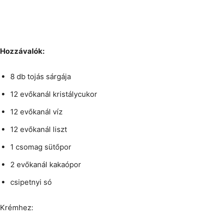
Hozzávalók:
8 db tojás sárgája
12 evőkanál kristálycukor
12 evőkanál víz
12 evőkanál liszt
1 csomag sütőpor
2 evőkanál kakaópor
csipetnyi só
Krémhez: