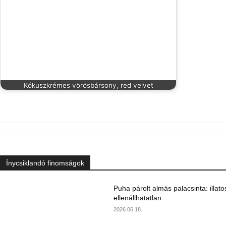
Kókuszkrémes vörösbársony, red velvet
Ínycsiklandó finomságok
Puha párolt almás palacsinta: illato
ellenállhatatlan
2026.06.18.