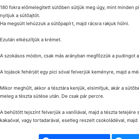
180 fokra előmelegített sütőben sütjük meg úgy, mint minden 
nyitjuk a sütőajtót.
Ha megsült lehúzzuk a sütőpapírt, majd rácsra rakjuk hűlni.
Ezután elkészítjük a krémet.
A szokásos módon, csak más arányban megfőzzük a pudingot a t
A tojások fehérjét egy pici sóval felverjük keményre, majd a m
Mikor meghűlt, akkor a tésztára kenjük, elsimítjuk, akár a sütőb
meleg a tészta sütése után. De csak pár percre.
A behűtött tejszínt felverjük a vaníliával, majd a tészta tetejére s
kakaóval, vagy tortadarával, esetleg reszelt csokoládéval, majd 