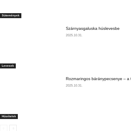
Sütemények
Szárnyasgaluska húslevesbe
2025.10.31.
Levesek
Rozmaringos báránypecsenye – a ta
2025.10.31.
Húsételek