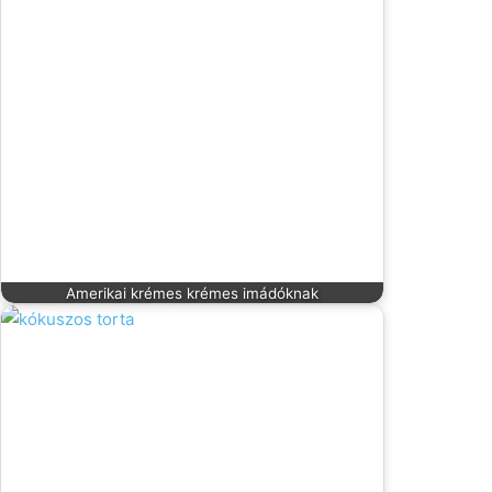
Amerikai krémes krémes imádóknak