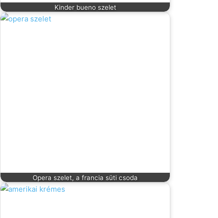
Kinder bueno szelet
Opera szelet, a francia süti csoda